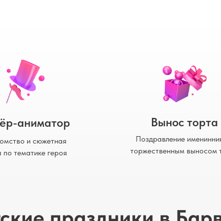
Вынос торта
ёр-аниматор
Поздравление именинни
омство и сюжетная
торжественным выносом 
я по тематике героя
ские праздники в Бар