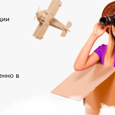
ции
енно в