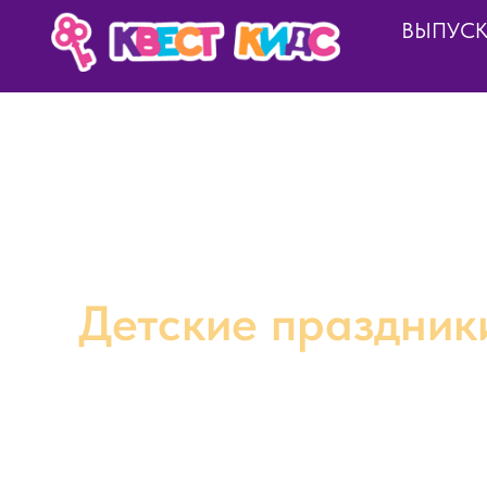
ВЫПУС
Москва и Мо
сковская область
Детские праздник
с выездным квест
от 5 990 ₽