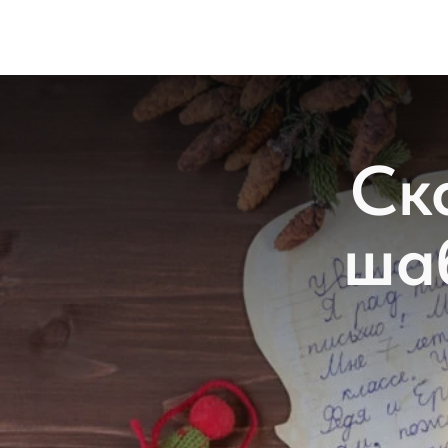
Ск
ша