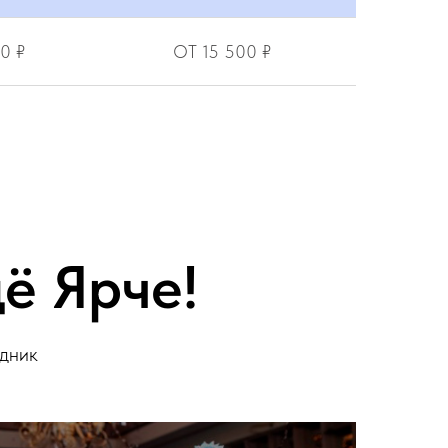
0 ₽
ОТ 15 500 ₽
ё Ярче!
здник