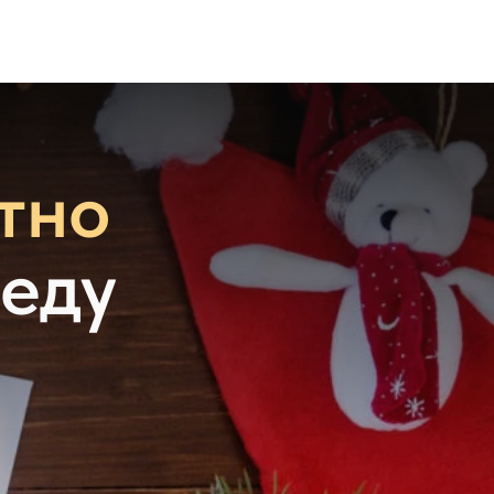
тно
еду