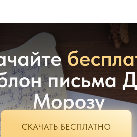
ачайте
беспла
блон письма Д
Морозу
СКАЧАТЬ БЕСПЛАТНО