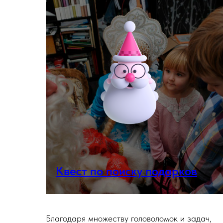
Квест по поиску подарков
Благодаря множеству головоломок и задач,