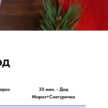
од
ороз
30 мин. - Дед
Мороз+Снегурочка