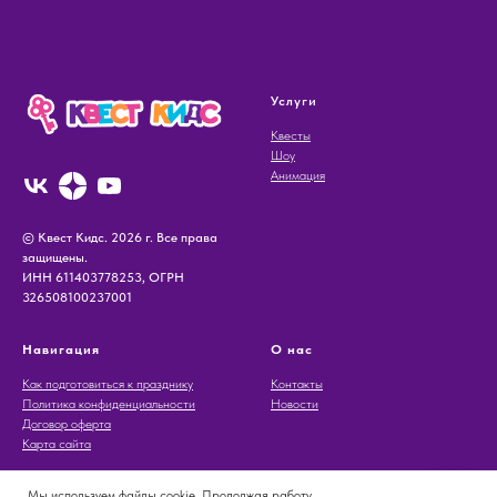
Услуги
Квесты
Шоу
Анимация
© Квест Кидс. 2026 г. Все права
защищены.
ИНН 611403778253, ОГРН
326508100237001
Навигация
О нас
Как подготовиться к празднику
Контакты
Политика конфиденциальности
Новости
Договор оферта
Карта сайта
Мы используем файлы cookie. Продолжая работу