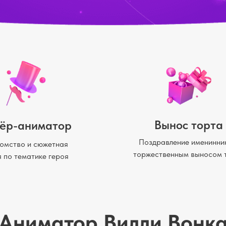
Вынос торта
ёр-аниматор
Поздравление именинни
омство и сюжетная
торжественным выносом 
я по тематике героя
Аниматор Вилли Вонк