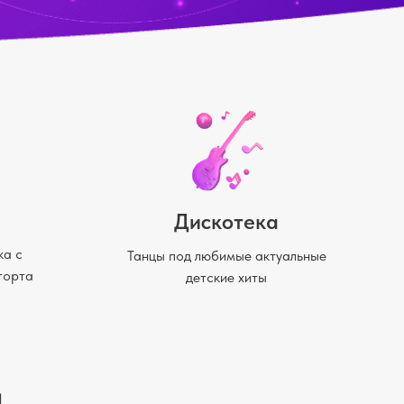
Дискотека
ка с
Танцы под любимые актуальные
торта
детские хиты
а