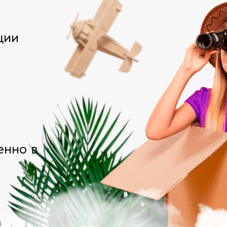
ции
енно в