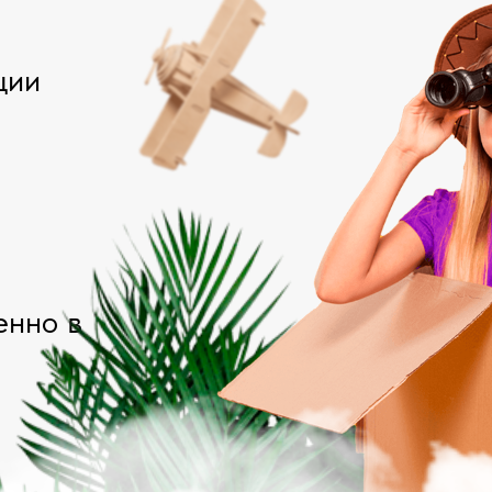
ции
енно в