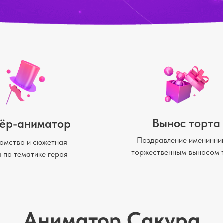
Вынос торта
ёр-аниматор
Поздравление именинни
омство и сюжетная
торжественным выносом 
я по тематике героя
Аниматор Сакура